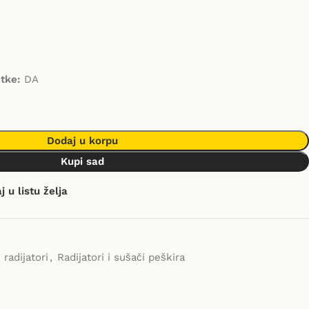
tke:
DA
Dodaj u korpu
Kupi sad
 u listu želja
 radijatori
,
Radijatori i sušači peškira