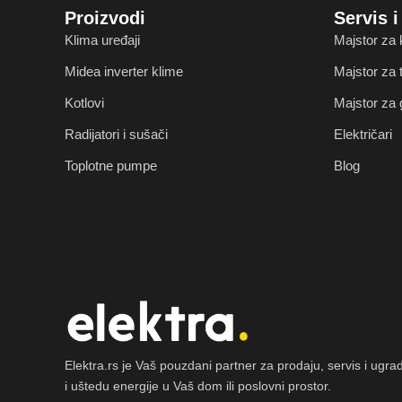
Proizvodi
Servis 
Klima uređaji
Majstor za 
Midea inverter klime
Majstor za
Kotlovi
Majstor za 
Radijatori i sušači
Električari
Toplotne pumpe
Blog
Elektra.rs je Vaš pouzdani partner za prodaju, servis i ug
i uštedu energije u Vaš dom ili poslovni prostor.