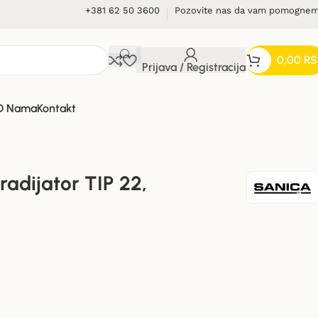
+381 62 50 3600
Pozovite nas da vam pomogne
0,00
RS
Prijava / Registracija
O Nama
Kontakt
adijator TIP 22,