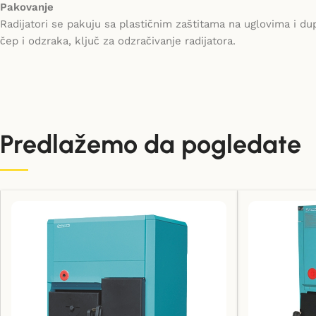
Pakovanje
Radijatori se pakuju sa plastičnim zaštitama na uglovima i dup
čep i odzraka, ključ za odzračivanje radijatora.
Predlažemo da pogledate