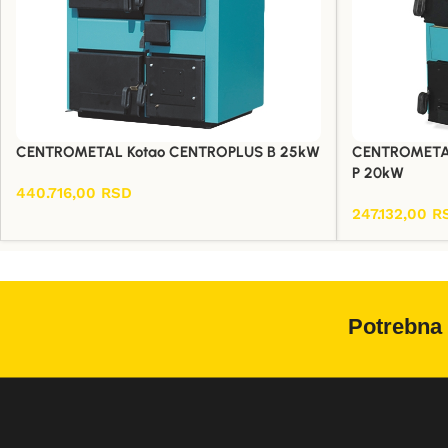
CENTROMETAL Kotao CENTROPLUS B 25kW
CENTROMETAL
P 20kW
440.716,00
RSD
Dodaj U Korpu
247.132,00
R
Dodaj U Korpu
Potrebna 