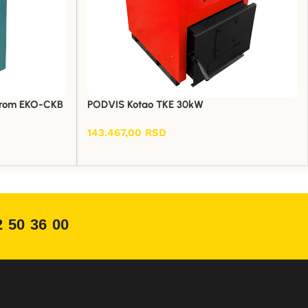
erom EKO-CKB
PODVIS Kotao TKE 30kW
143.467,00
RSD
Dodaj U Korpu
2 50 36 00