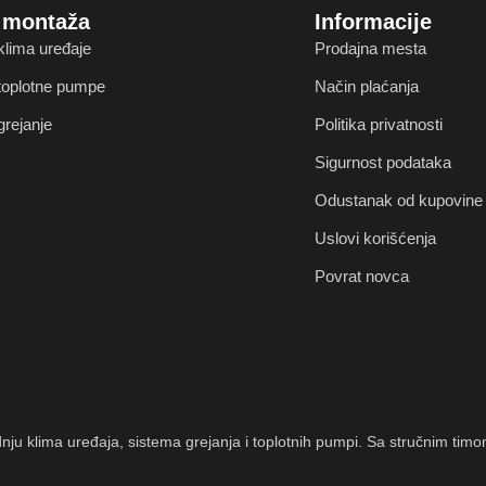
i montaža
Informacije
klima uređaje
Prodajna mesta
 toplotne pumpe
Način plaćanja
grejanje
Politika privatnosti
Sigurnost podataka
Odustanak od kupovine 
Uslovi korišćenja
Povrat novca
radnju klima uređaja, sistema grejanja i toplotnih pumpi. Sa stručnim 