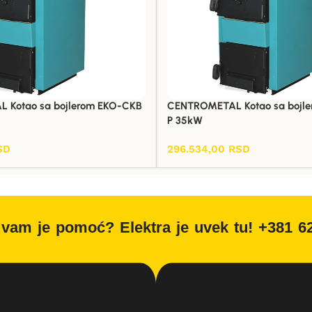
 Kotao sa bojlerom EKO-CKB
CENTROMETAL Kotao sa bojl
P 35kW
SD
296.534,00
RSD
Dodaj U Korpu
vam je pomoć? Elektra je uvek tu! +381 6