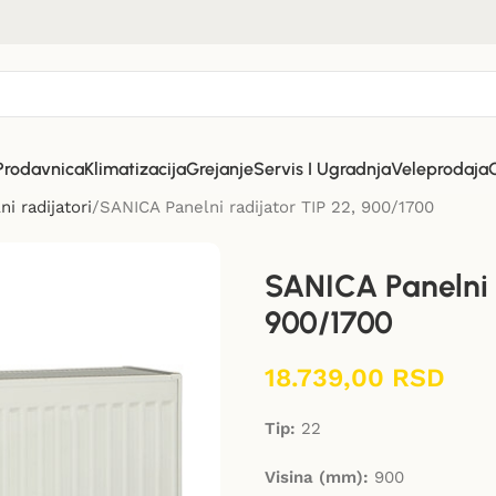
Prodavnica
Klimatizacija
Grejanje
Servis I Ugradnja
Veleprodaja
ni radijatori
SANICA Panelni radijator TIP 22, 900/1700
SANICA Panelni r
900/1700
18.739,00
RSD
Tip:
22
Visina (mm):
900