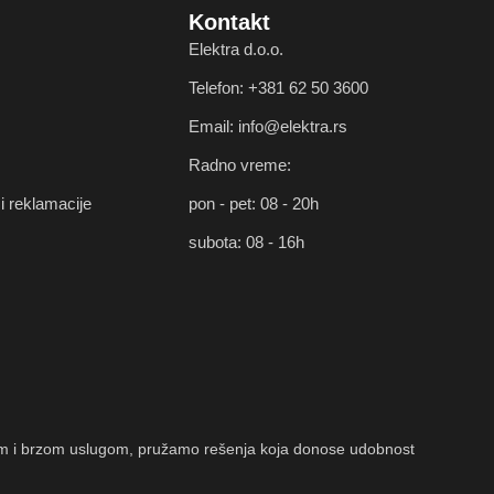
Kontakt
Elektra d.o.o.
Telefon: +381 62 50 3600
Email: info@elektra.rs
Radno vreme:
i reklamacije
pon - pet: 08 - 20h
subota: 08 - 16h
timom i brzom uslugom, pružamo rešenja koja donose udobnost