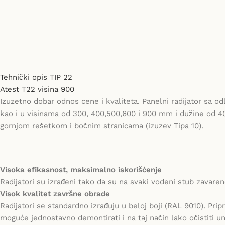
Tehnički opis TIP 22
Atest T22 visina 900
Izuzetno dobar odnos cene i kvaliteta. Panelni radijator sa 
kao i u visinama od 300, 400,500,600 i 900 mm i dužine od 40
gornjom rešetkom i bočnim stranicama (izuzev Tipa 10).
Visoka efikasnost, maksimalno iskorišćenje
Radijatori su izrađeni tako da su na svaki vodeni stub zavar
Visok kvalitet završne obrade
Radijatori se standardno izrađuju u beloj boji (RAL 9010). Pri
moguće jednostavno demontirati i na taj način lako očistiti un