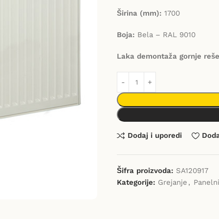
Širina (mm):
1700
Boja:
Bela – RAL 9010
Laka demontaža gornje reše
Dodaj i uporedi
Dodaj
Šifra proizvoda:
SA120917
Kategorije:
Grejanje
,
Panelni