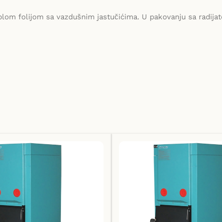
lom folijom sa vazdušnim jastučićima. U pakovanju sa radijator