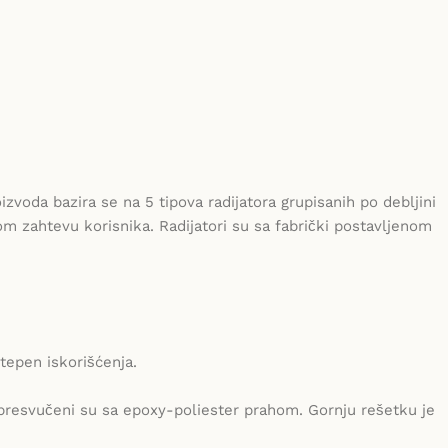
oda bazira se na 5 tipova radijatora grupisanih po debljini
 zahtevu korisnika. Radijatori su sa fabrički postavljenom
tepen iskorišćenja.
 i presvučeni su sa epoxy-poliester prahom. Gornju rešetku je