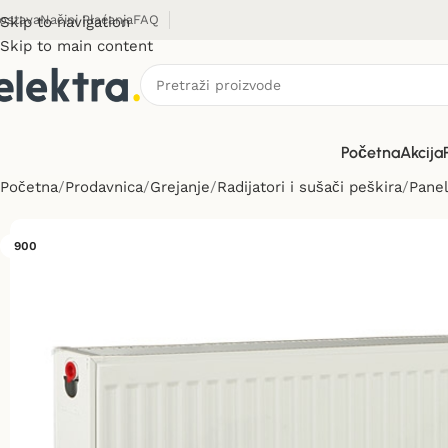
ostava
Načini Plaćanja
FAQ
Skip to navigation
Skip to main content
Početna
Akcija
Početna
Prodavnica
Grejanje
Radijatori i sušači peškira
Panel
900