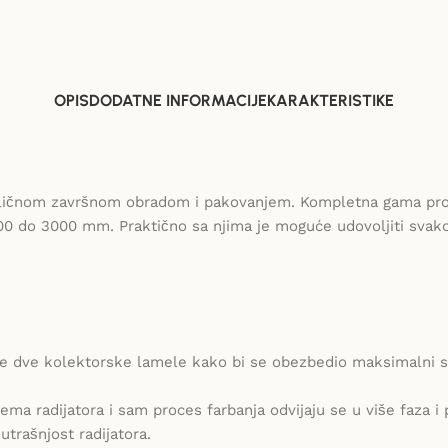
OPIS
DODATNE INFORMACIJE
KARAKTERISTIKE
odličnom završnom obradom i pakovanjem. Kompletna gama proizv
0 do 3000 mm. Praktično sa njima je moguće udovoljiti svakom
ene dve kolektorske lamele kako bi se obezbedio maksimalni s
prema radijatora i sam proces farbanja odvijaju se u više faza
utrašnjost radijatora.