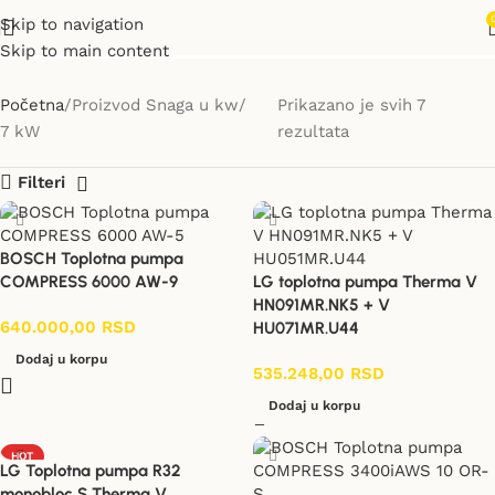
7 kW
Skip to navigation
Skip to main content
Početna
Proizvod Snaga u kw
Prikazano je svih 7
7 kW
rezultata
Filteri
BOSCH Toplotna pumpa
COMPRESS 6000 AW-9
LG toplotna pumpa Therma V
HN091MR.NK5 + V
640.000,00
RSD
HU071MR.U44
Dodaj u korpu
535.248,00
RSD
Dodaj u korpu
HOT
LG Toplotna pumpa R32
monobloc S Therma V