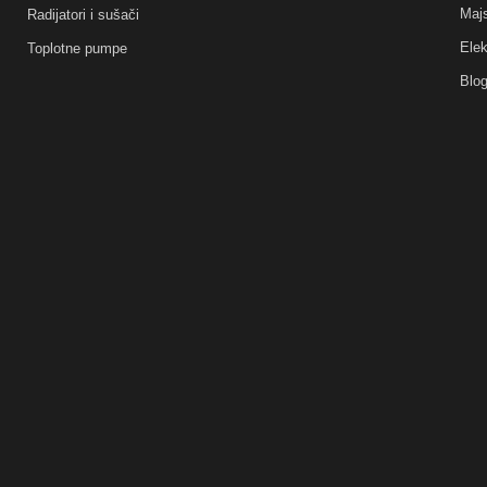
Majs
Radijatori i sušači
Elek
Toplotne pumpe
Blo