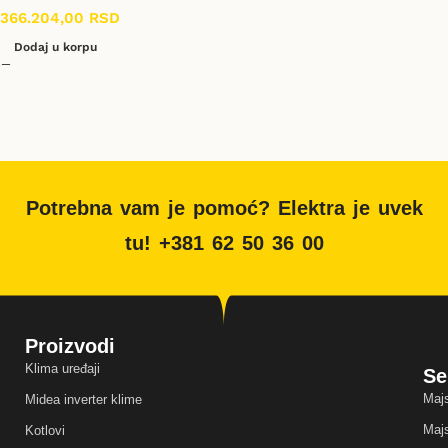
366.204,00
RSD
Dodaj u korpu
Potrebna vam je pomoć? Elektra je uvek
tu! +381 62 50 36 00
Proizvodi
Klima uređaji
Se
Majs
Midea inverter klime
Majs
Kotlovi