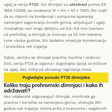
ugalj je serija
PT25
. Ovi dimnjaci su
atestirani
prema EN
1856-1:2009, sa oznakama W + Vm + N1 + T600, što znači
da su otpornI na kondenzat i sumporna isparenja,
namenjeni sagorevanju čvrstih goriva, uključujući i ugalj.
Unutrašnje cevi imaju debljinu od 0,5–0,6 mm (zavisno
od prečnika), a dimnjak je izolovan sa 25 mm kamene
vune visoke gustine, što dodatno smanjuje kondenzaciju
i produžava vek trajanja.
Dakle, ukoliko se dimnjak pravilno montira i redovno
čisti, serija PT25 je sigurna i dugotrajna opcija za kotlove
na ugalj, bez rizika od ubrzanog nagrizanja inoxa.
Pogledajte ponudu PT25 dimnjaka
Koliko traju prohromski dimnjaci i kako ih
održavati?
Ako odaberete odgovarajući dimnjak, montirate ga
pravilno i koristite za namenjeno gorivo, očekujte 20+
godina vek trajanja. Većina priča o kvarovima i negativnih