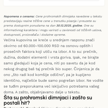
Napomena o cenama:
Cene prohromskih dimnjaka navedene u tekstu
predstavljaju realne tržišne cene u trenutku pisanja i preuzete su
prema dostupnim ponudama na dan
30.12.2025. godine
. One su
informativnog karaktera i mogu varirati u zavisnosti od tržišnih uslova,
dostupnosti, proizvođača i dodatne opreme.
Većina kupovina se kreće u srednjem rasponu znači
okvirno od 60.000–100.000 RSD na osnovu opštih i
prosečnih faktora koji utiču na izbor. A to su: prečnik,
dužina, dodatni elementi i vrsta goriva. Ipak, ne birajte
samo gledajući koja je cena, niti po savetu da je kod
nekog drugog baš taj prečnik bio super. Činjenica je da
ono „što radi kod komšije odlično“, pa je kupljeno
identično, najčešće bude samo pogrešan izbor. Ne vodite
se tuđim preporukama već isključivo potrebama vašeg
doma. A zašto, objašnjavamo dalje u tekstu.
Šta su prohromski dimnjaci i zašto su
postali hit?