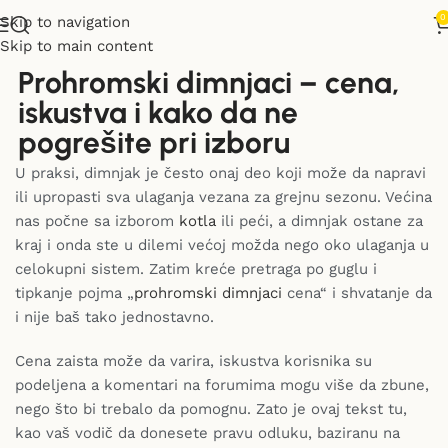
0
Skip to navigation
Skip to main content
Prohromski dimnjaci – cena,
iskustva i kako da ne
pogrešite pri izboru
U praksi, dimnjak je često onaj deo koji može da napravi
ili upropasti sva ulaganja vezana za grejnu sezonu. Većina
nas počne sa izborom
kotla
ili peći, a dimnjak ostane za
kraj i onda ste u dilemi većoj možda nego oko ulaganja u
celokupni sistem. Zatim kreće pretraga po guglu i
tipkanje pojma „
prohromski dimnjaci
cena“ i shvatanje da
i nije baš tako jednostavno.
Cena zaista može da varira, iskustva korisnika su
podeljena a komentari na forumima mogu više da zbune,
nego što bi trebalo da pomognu. Zato je ovaj tekst tu,
kao vaš vodič da donesete pravu odluku, baziranu na