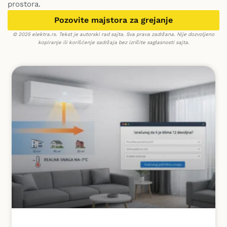
prostora.
Pozovite majstora za grejanje
© 2025 elektra.rs. Tekst je autorski rad sajta. Sva prava zadržana. Nije dozvoljeno
kopiranje ili korišćenje sadržaja bez izričite saglasnosti sajta.