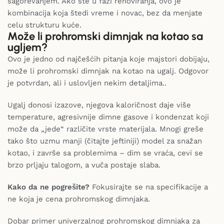
sagorevanjem. Ako ste u fazi renoviranja, ovo je
kombinacija koja štedi vreme i novac, bez da menjate
celu strukturu kuće.
Može li prohromski dimnjak na kotao sa
ugljem?
Ovo je jedno od najčešćih pitanja koje majstori dobijaju,
može li prohromski dimnjak na kotao na ugalj. Odgovor
je potvrdan, ali i uslovljen nekim detaljima..
Ugalj donosi izazove, njegova kaloričnost daje više
temperature, agresivnije dimne gasove i kondenzat koji
može da „jede“ različite vrste materijala. Mnogi greše
tako što uzmu manji (čitajte jeftiniji) model za snažan
kotao, i završe sa problemima – dim se vraća, cevi se
brzo prljaju talogom, a vuča postaje slaba.
Kako da ne pogrešite?
Fokusirajte se na specifikacije a
ne koja je cena prohromskog dimnjaka.
Dobar primer univerzalnog prohromskog dimnjaka za