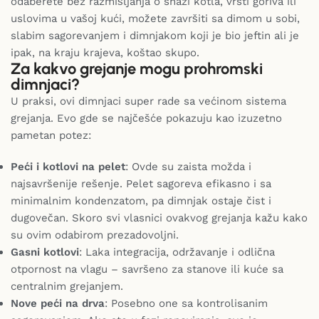
odaberete bez razmišljanja o snazi kotla, vrsti goriva ili
uslovima u vašoj kući, možete završiti sa dimom u sobi,
slabim sagorevanjem i dimnjakom koji je bio jeftin ali je
ipak, na kraju krajeva, koštao skupo.
Za kakvo grejanje mogu prohromski
dimnjaci?
U praksi, ovi dimnjaci super rade sa većinom sistema
grejanja. Evo gde se najčešće pokazuju kao izuzetno
pametan potez:
Peći i kotlovi na pelet
: Ovde su zaista možda i
najsavršenije rešenje. Pelet sagoreva efikasno i sa
minimalnim kondenzatom, pa dimnjak ostaje čist i
dugovečan. Skoro svi vlasnici ovakvog grejanja kažu kako
su ovim odabirom prezadovoljni.
Gasni kotlovi
: Laka integracija, održavanje i odlična
otpornost na vlagu – savršeno za stanove ili kuće sa
centralnim grejanjem.
Nove peći na drva
: Posebno one sa kontrolisanim