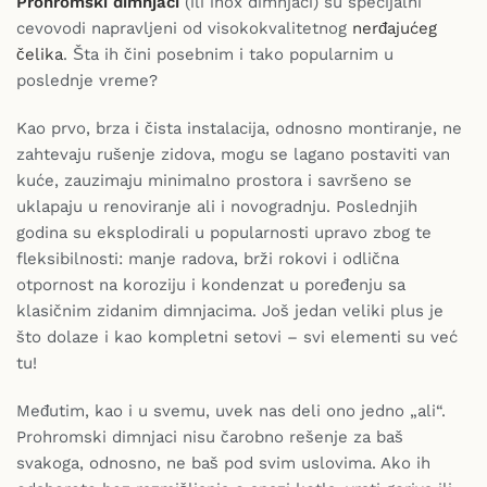
Prohromski dimnjaci
(ili inox dimnjaci) su specijalni
cevovodi napravljeni od visokokvalitetnog
nerđajućeg
čelika
. Šta ih čini posebnim i tako popularnim u
poslednje vreme?
Kao prvo, brza i čista instalacija, odnosno montiranje, ne
zahtevaju rušenje zidova, mogu se lagano postaviti van
kuće, zauzimaju minimalno prostora i savršeno se
uklapaju u renoviranje ali i novogradnju. Poslednjih
godina su eksplodirali u popularnosti upravo zbog te
fleksibilnosti: manje radova, brži rokovi i odlična
otpornost na koroziju i kondenzat u poređenju sa
klasičnim zidanim dimnjacima. Još jedan veliki plus je
što dolaze i kao kompletni setovi – svi elementi su već
tu!
Međutim, kao i u svemu, uvek nas deli ono jedno „ali“.
Prohromski dimnjaci nisu čarobno rešenje za baš
svakoga, odnosno, ne baš pod svim uslovima. Ako ih