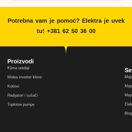
Potrebna vam je pomoć? Elektra je uvek
tu! +381 62 50 36 00
Proizvodi
Klima uređaji
Se
Majs
Midea inverter klime
Majs
Kotlovi
Majs
Radijatori i sušači
Elek
Toplotne pumpe
Blo