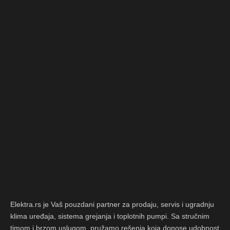
Elektra.rs je Vaš pouzdani partner za prodaju, servis i ugradnju
klima uređaja, sistema grejanja i toplotnih pumpi. Sa stručnim
timom i brzom uslugom, pružamo rešenja koja donose udobnost