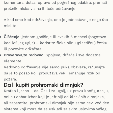
komentara, dolazi upravo od pogrešnog odabira: premali
prečnik, niska visina ili loše održavanje.
A kad smo kod održavanja, ono je jednostavnije nego što
mislite:
Čišćenje
: jednom godišnje ili svakih 6 meseci (pogotovo
kod lošijeg uglja) – koristite fleksibilnu (plastičnu) četku
ili pozovite odžačara.
Proveravajte redovno
: Spojeve, držače i sve dodatne
elemente
Redovno održavanje nije samo puka obaveza, računajte
da je to posao koji produžava vek i smanjuje rizik od
požara.
Da li kupiti prohromski dimnjak?
Kratko i jasno – da. Čak i za ugalj, uz pravu konfiguraciju,
oni su dobar izbor koji je jeftiniji od klasičnih dimnjaka,
ali zapamtite, prohromski dimnjak nije samo cev, već deo
sistema koji mora da se uskladi sa svim uslovima vašeg