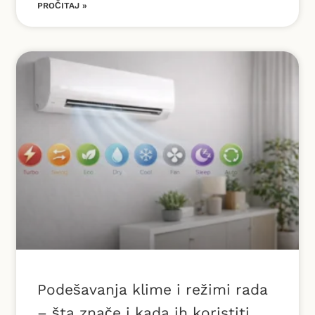
PROČITAJ »
Podešavanja klime i režimi rada
– šta znače i kada ih koristiti