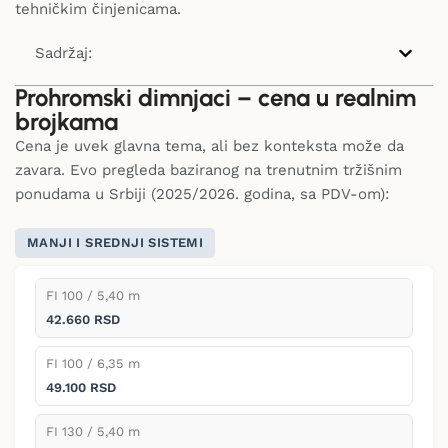
tehničkim činjenicama.
Sadržaj:
Prohromski dimnjaci – cena u realnim
brojkama
Cena je uvek glavna tema, ali bez konteksta može da
zavara. Evo pregleda baziranog na trenutnim tržišnim
ponudama u Srbiji (2025/2026. godina, sa PDV-om):
MANJI I SREDNJI SISTEMI
FI 100 / 5,40 m
42.660 RSD
FI 100 / 6,35 m
49.100 RSD
FI 130 / 5,40 m