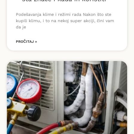
Podešavanja klime i režimi rada Nakon što ste
kupili klimu, i to na nekoj super akciji, čini vam
da je
PROČITAJ »