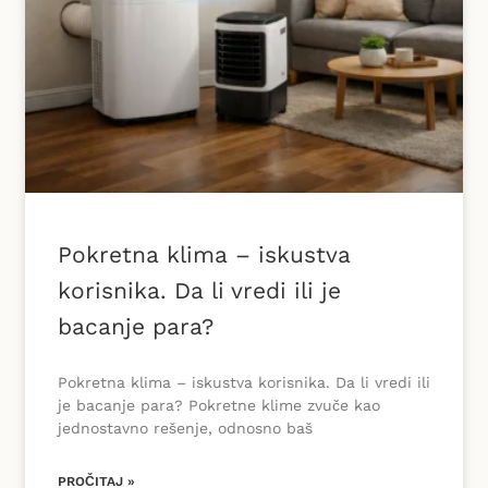
Pokretna klima – iskustva
korisnika. Da li vredi ili je
bacanje para?
Pokretna klima – iskustva korisnika. Da li vredi ili
je bacanje para? Pokretne klime zvuče kao
jednostavno rešenje, odnosno baš
PROČITAJ »