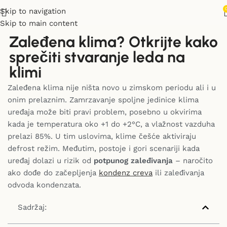
Skip to navigation
Skip to main content
Zaleđena klima? Otkrijte kako
sprečiti stvaranje leda na
klimi
Zaleđena klima nije ništa novo u zimskom periodu ali i u
onim prelaznim. Zamrzavanje spoljne jedinice klima
uređaja može biti pravi problem, posebno u okvirima
kada je temperatura oko +1 do +2°C, a vlažnost vazduha
prelazi 85%. U tim uslovima, klime češće aktiviraju
defrost režim. Međutim, postoje i gori scenariji kada
uređaj dolazi u rizik od
potpunog zaleđivanja
– naročito
ako dođe do začepljenja
kondenz creva
ili zaleđivanja
odvoda kondenzata.
Sadržaj: