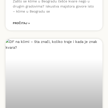
Zašto se klime u Beogradu češće kvare nego u
drugim gradovima? Iskustva majstora govore isto
– klime u Beogradu se
PROČITAJ »