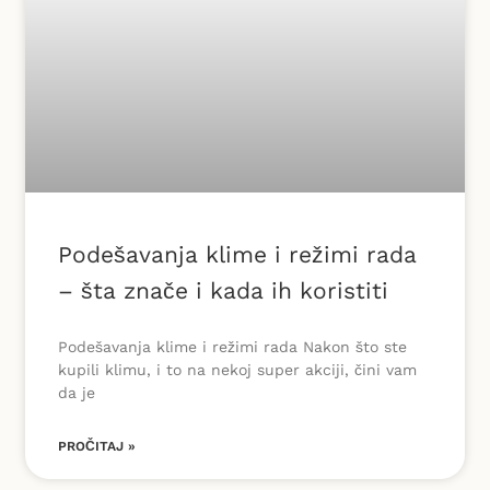
Podešavanja klime i režimi rada
– šta znače i kada ih koristiti
Podešavanja klime i režimi rada Nakon što ste
kupili klimu, i to na nekoj super akciji, čini vam
da je
PROČITAJ »