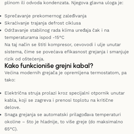
plinom ili odvoda kondenzata. Njegova glavna uloga je:
Sprečavanje prekomernog zaleđivanja
Skraćivanje trajanja defrost ciklusa
Održavanje stabilnog rada klima uređaja čak i na
temperaturama ispod -15°C
Na taj način se štiti kompresor, cevovodi i ulje unutar
sistema, čime se povećava efikasnost grejanja i smanjuje
rizik od oštećenja.
Kako funkcioniše grejni kabal?
Većina modernih grejača je opremljena termostatom, pa
tako:
Električna struja prolazi kroz specijalni otpornik unutar
kabla, koji se zagreva i prenosi toplotu na kritične
delove.
Snaga grejanja se automatski prilagođava temperaturi
okoline – što je hladnije, to više greje (do maksimalno
65°C).