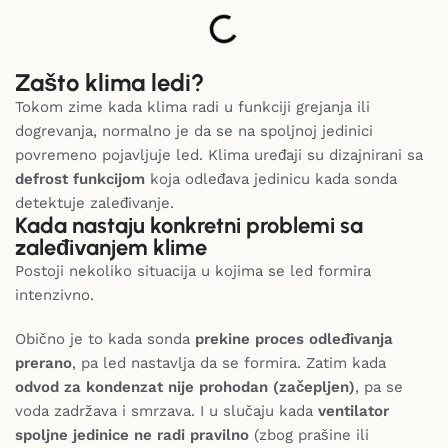
Zašto klima ledi?
Tokom zime kada klima radi u funkciji grejanja ili
dogrevanja, normalno je da se na spoljnoj jedinici
povremeno pojavljuje led. Klima uređaji su dizajnirani sa
defrost funkcijom
koja odleđava jedinicu kada sonda
detektuje zaleđivanje.
Kada nastaju konkretni problemi sa
zaleđivanjem klime
Postoji nekoliko situacija u kojima se led formira
intenzivno.
Obično je to kada sonda
prekine proces odleđivanja
prerano
, pa led nastavlja da se formira. Zatim kada
odvod za kondenzat nije prohodan (začepljen)
, pa se
voda zadržava i smrzava. I u slučaju kada
ventilator
spoljne jedinice ne radi pravilno
(zbog prašine ili