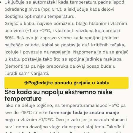
Uključuje se automatski kada temperatura padne ispod
određenog nivoa (npr. 5°C), a isključuje kada delovi
dostignu optimalnu temperaturu.
Grejač u kablu najviše pomaže u blago hladnim i vlažnim
uslovima (+1 do +2°C, i vlažnosti vazduha koja prelazi
80%. Baš ovo je zapravo vreme kada spoljne jedinice
najčešće zalede. Kabal se postavlja duž kritičnih tačaka,
izoluje i povezuje na napajanje. Napomena je da se grejač
u kablu postavlja tako što se spoljna jedinica rasklapa
(demontira) pa nije preporuka da ovaj posao bude u
„uradi sam“ varijanti.
Pogledajte ponudu grejača u kablu
Šta kada su napolju ekstremno niske
temperature
Iako ne deluje logično, na temperaturama ispod -5°C pa
sve do -15°C ili niže
formiranje leda je znatno manje
nego u vlažnim +1/2°C. Ovo je zato jer je vazduh hladan i
suv i nema dovoljno vlage da napravi sloj leda. Takođe i