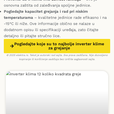
osnovna zaštita od zaleđivanja spoljne jedinice.
Pogledajte kapacitet grejanja i rad pri niskim
temperaturama
– kvalitetne jedinice rade efikasno i na
-15°C ili niže. Ove informacije obično se nalaze u
dodatnom opisu ili specifikaciji uređaja, zato čitajte
detaljno ili pitajte stručno lice.
Pogledajte koje su to najbolje inverter klime
za grejanje
© 2025 elektra.rs. Tekst je autorski rad sajta. Sva prava zadržana. Nije dozvoljeno
kopiranje ili korišćenje sadržaja bez izričite saglasnosti sajta.