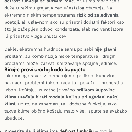
defrost funkcija se aktivira ređe
, pa klima može raditi
duže u režimu grejanja bez učestalog otapanja. Na
ektremno niskim temperaturama r
izik od zaleđivanja
postoji
, ali uglavnom ako su prisutni dodatni faktori kao
što je začepljen odvod kondenzata, slab rad ventilatora
ili prisustvo vlage unutar cevi.
Dakle, ekstremna hladnoća sama po sebi
nije glavni
problem
, ali kombinacija niske temperature i drugih
problema može izazvati smrzavanje spoljne jedinice.
Birajte pravi uređaj kada kupujete
Iako mnogo stvari zanemarujemo prilikom kupovine,
naknadni problemi tokom rada to i pokažu – propusti u
izboru koštaju. Izuzetno je važno
prilikom kupovine
klima uređaja birati modele koji su prilagođeni našoj
klimi
. Uz to, ne zanemarujte i dodatne funkcije. Iako
takve klime obično koštaju malo više, isplate se svakako
ubuduće.
Proverite da li klima ima
defrost funkciju
– ovo je