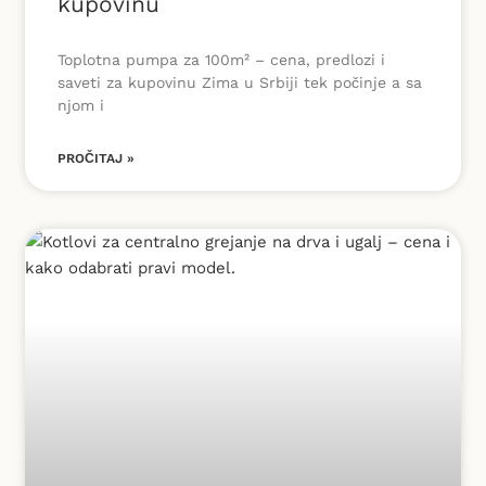
kupovinu
Toplotna pumpa za 100m² – cena, predlozi i
saveti za kupovinu Zima u Srbiji tek počinje a sa
njom i
PROČITAJ »