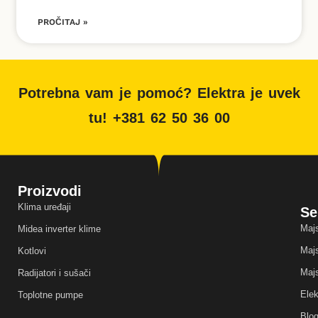
PROČITAJ »
Potrebna vam je pomoć? Elektra je uvek
tu! +381 62 50 36 00
Proizvodi
Klima uređaji
Se
Majs
Midea inverter klime
Majs
Kotlovi
Majs
Radijatori i sušači
Elek
Toplotne pumpe
Blo