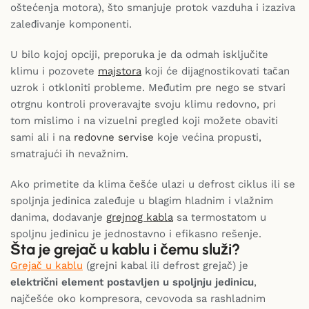
oštećenja motora), što smanjuje protok vazduha i izaziva
zaleđivanje komponenti.
U bilo kojoj opciji, preporuka je da odmah isključite
klimu i pozovete
majstora
koji će dijagnostikovati tačan
uzrok i otkloniti probleme. Međutim pre nego se stvari
otrgnu kontroli proveravajte svoju klimu redovno, pri
tom mislimo i na vizuelni pregled koji možete obaviti
sami ali i na
redovne servise
koje većina propusti,
smatrajući ih nevažnim.
Ako primetite da klima češće ulazi u defrost ciklus ili se
spoljnja jedinica zaleđuje u blagim hladnim i vlažnim
danima, dodavanje
grejnog kabla
sa termostatom u
spoljnu jedinicu je jednostavno i efikasno rešenje.
Šta je grejač u kablu i čemu služi?
Grejač u kablu
(grejni kabal ili defrost grejač) je
električni element postavljen u spoljnju jedinicu
,
najčešće oko kompresora, cevovoda sa rashladnim